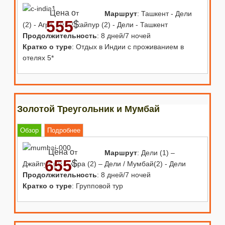
Цена о
т
Маршрут
: Ташкент - Дели
555
$
(2) - Агра (2) - Джайпур (2) - Дели - Ташкент
Продолжительность
: 8 дней/7 ночей
Кратко о туре
: Отдых в Индии с проживанием в
отелях 5*
Золотой Треугольник и Мумбай
Обзор
Подробнее
Цена о
т
Маршрут
: Дели (1) –
655
$
Джайпур (2) – Агра (2) – Дели / Мумбай(2) - Дели
Продолжительность
: 8 дней/7 ночей
Кратко о туре
: Групповой тур