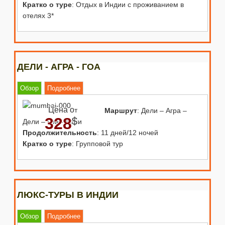
Кратко о туре
: Отдых в Индии с проживанием в
отелях 3*
ДЕЛИ - АГРА - ГОА
Обзор
Подробнее
Цена о
т
Маршрут
: Дели – Агра –
328
$
Дели – Гоа - Дели
Продолжительность
: 11 дней/12 ночей
Кратко о туре
: Групповой тур
ЛЮКС-ТУРЫ В ИНДИИ
Обзор
Подробнее