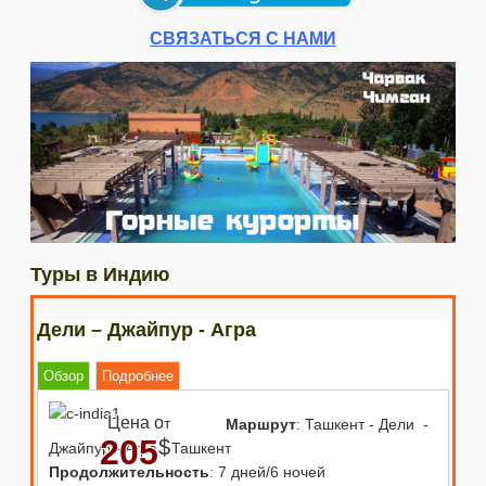
СВЯЗАТЬСЯ С НАМИ
Туры в Индию
Дели – Джайпур - Агра
Обзор
Подробнее
Цена о
т
Маршрут
: Ташкент - Дели -
205
$
Джайпур - Агра - Ташкент
Продолжительность
: 7 дней/6 ночей