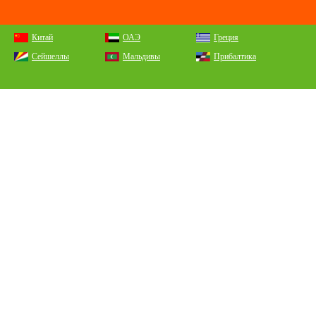
Китай
ОАЭ
Греция
Сейшеллы
Мальдивы
Прибалтика