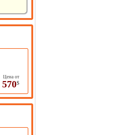
Цена о
т
570
$