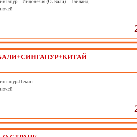
Сингапур – Индонезия (О. Бали) – Таиланд
 ночей
БАЛИ+СИНГАПУР+КИТАЙ
Сингапур-Пекин
 ночей
О СТРАНЕ