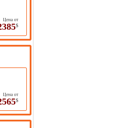
Цена о
т
2385
$
Цена о
т
2565
$