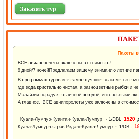
Заказать тур
ПАКЕ
Пакеты в
ВСЕ авиаперелеты включены в стоимость!
8 дней/7 ночейПредлагаем вашему вниманию летние па
В программах туров все самое лучшие: знакомство с м
где вода кристально чистая, а разноцветные рыбки и че
Малайзия порадует отличной погодой, интересными эк
А главное, ВСЕ авиаперелеты уже включены в стоимост
Куала-Лумпур-Куантан-Куала-Лумпур - 1/DBL
1520
д
Куала-Лумпур-остров Реданг-Куала-Лумпур - 1/DBL
1