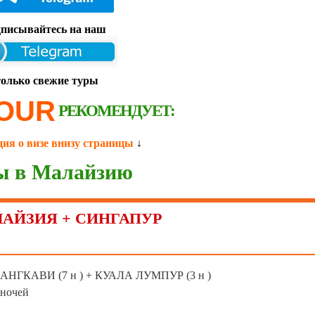
писывайтесь на наш
только свежие туры
OUR
РЕКОМЕНДУЕТ:
ия о визе внизу страницы
↓
ы в Малайзию
ЛАЙЗИЯ + СИНГАПУР
 ЛАНГКАВИ (7 н ) + КУАЛА ЛУМПУР (3 н )
 ночей