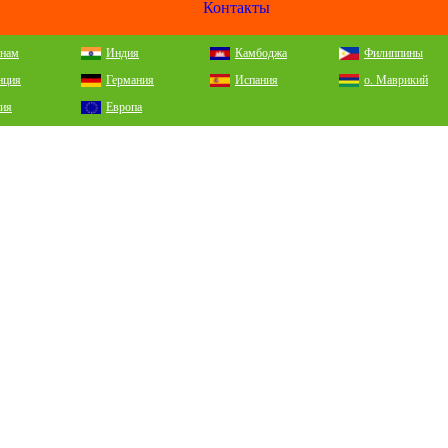
Контакты
тнам
Индия
Камбоджа
Филиппины
нция
Германия
Испания
о. Маврикий
сия
Европа