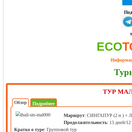
Под
ECO
T
Информац
Тур
ТУР МА
Обзор
Подробнее
Маршрут
: СИНГАПУР (2 н ) +
Продолжительность
: 13 дней/12
Кратко о туре
: Групповой тур