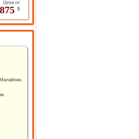
Цена о
т
875
$
 Малайзии,
м.