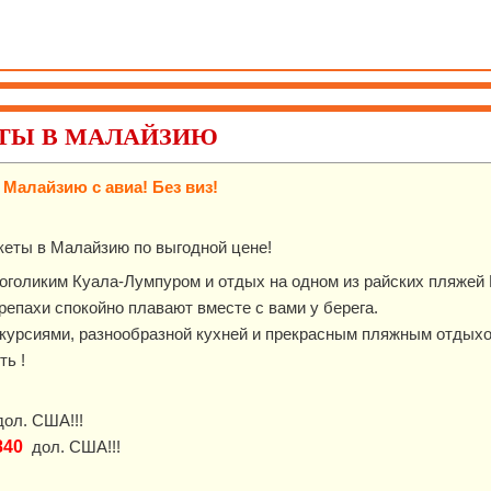
ТЫ В МАЛАЙЗИЮ
 Малайзию с авиа!
Без виз!
кеты в Малайзию по выгодной цене!
ноголиким Куала-Лумпуром и отдых на одном из райских пляжей
репахи спокойно плавают вместе с вами у берега.
скурсиями, разнообразной кухней и прекрасным пляжным отдыхо
ь !
ол. США!!!
840
дол. США!!!